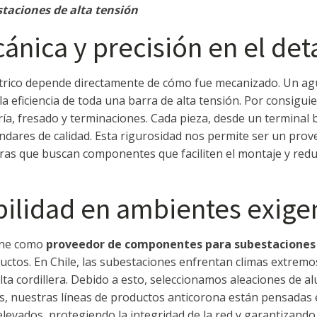
taciones de alta tensión
nica y precisión en el det
trico depende directamente de cómo fue mecanizado. Un agu
eficiencia de toda una barra de alta tensión. Por consigui
ía, fresado y terminaciones. Cada pieza, desde un terminal 
tándares de calidad. Esta rigurosidad nos permite ser un pr
oras que buscan componentes que faciliten el montaje y re
bilidad en ambientes exige
ine como
proveedor de componentes para subestaciones 
tos. En Chile, las subestaciones enfrentan climas extremos,
 alta cordillera. Debido a esto, seleccionamos aleaciones de a
ás, nuestras líneas de productos anticorona están pensadas 
 elevados, protegiendo la integridad de la red y garantizando