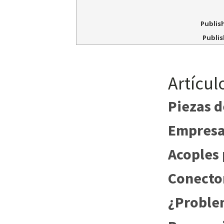
Publis
Publis
Artícul
Piezas d
Empresa 
Acoples 
Conector
¿Problem