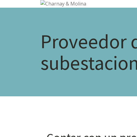
Proveedor 
subestacion