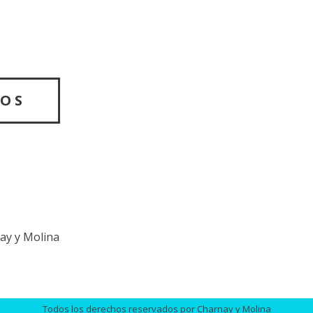
TOS
ay y Molina
Todos los derechos reservados por Charnay y Molina