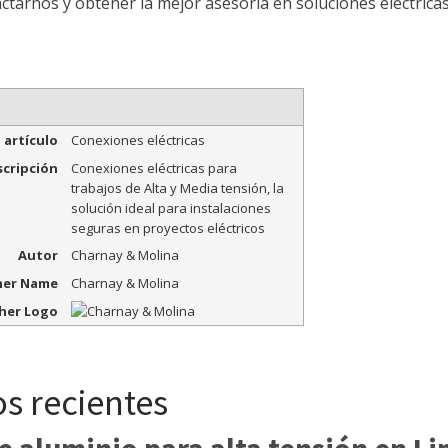
actarnos y obtener la mejor asesoría en soluciones eléctricas
 artículo
Conexiones eléctricas
cripción
Conexiones eléctricas para
trabajos de Alta y Media tensión, la
solución ideal para instalaciones
seguras en proyectos eléctricos
Autor
Charnay & Molina
her Name
Charnay & Molina
her Logo
os recientes
e aluminio para alta tensión en Li