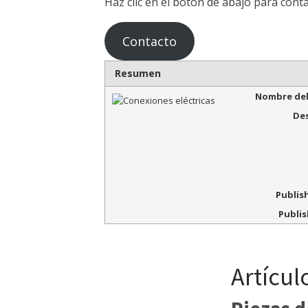
Haz clic en el botón de abajo para cont
Contacto
Resumen
Nombre del
Des
Publis
Publis
Artícul
Piezas d